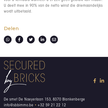
voor u verhuurd wanneer u er zelf geen gebruik van maakt.
U deelt mee in 90% van de netto winst die driemaandelijks
wordt uitbetaald.
Delen
De smet De Naeyerlaan 153, 8370 Blankenberge
info@sbbimmo.be
•
+32 59 21 22 12