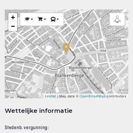
+
−
Leaflet
| Map data ©
OpenStreetMap
contributors
Wettelijke informatie
Stedenb. vergunning: